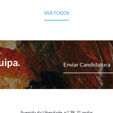
VER TODOS
uipa.
Enviar Candidatura
Avenida da Liberdade, n.º 38, 1º andar