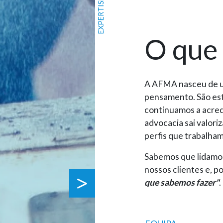
EXPERTISE
O que
A AFMA nasceu de u
pensamento. São est
continuamos a acred
advocacia sai valor
perfis que trabalham
Sabemos que lidamo
nossos clientes e, p
que sabemos fazer"
.