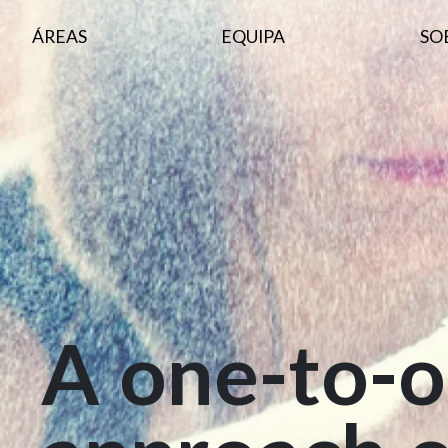
ÁREAS
EQUIPA
SO
A
one-to-