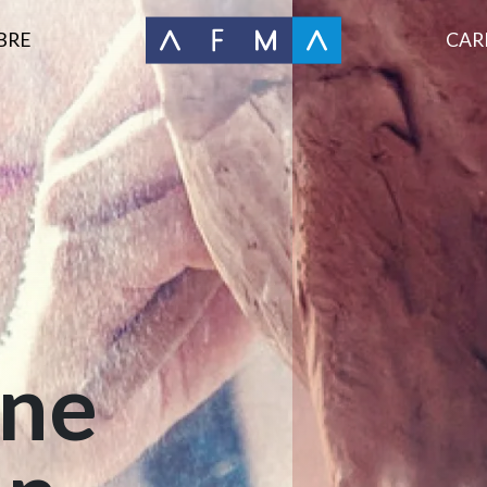
BRE
CAR
one