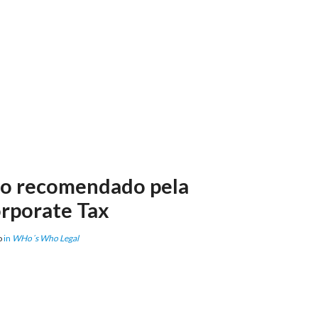
io recomendado pela
porate Tax
o
in
WHo´s Who Legal