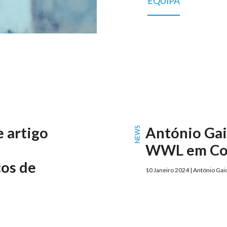
EQUIPA
e artigo
António Ga
NEWS
WWL em Cor
ços de
10 Janeiro 2024 | António Gai