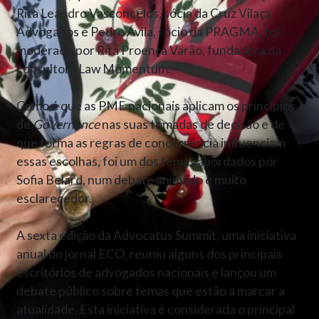
Rita Leandro Vasconcelos, sócia da Cruz Vilaça
Advogados e Pedro Ávila, sócio da PRAGMA, foi
moderado por Rita Proença Varão, fundadora da
consultora Law Momentum.
Como é que as PME nacionais aplicam os princípios
de
Governance
nas suas tomadas de decisão e de
que forma as regras de concorrência influenciam
essas escolhas, foi um dos temas abordados por
Sofia Belard, num debate animado e muito
esclarecedor.
A sexta edição da Advocatus Summit, uma iniciativa
anual do jornal ECO, reuniu alguns dos principais
escritórios de advogados nacionais e lançou um
debate público sobre temas que estão a marcar a
atualidade. Esta iniciativa é considerada o principal