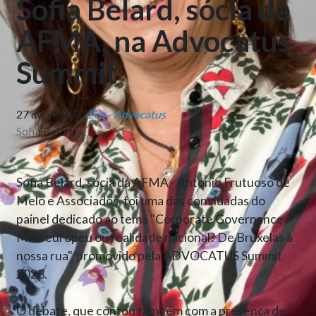
Sofia Belard, sócia da
AFMA, na Advocatus
Summit
27 avril 2023 |
Eco - Advocatus
Sofia Belard
Sofia Belard, sócia da AFMA - António Frutuoso de
Melo e Associados, foi uma das convidadas do
painel dedicado ao tema "Corporate Governance -
Mito europeu ou realidade nacional? De Bruxelas à
nossa rua", promovido pela ADVOCATUS Summit
2023.
O debate, que contou também com a presença de