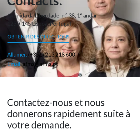
Contacts.
Avenida da Liberdade, n.º 38, 1º andar
1250-145 Lisboa, Portugal
OBTENIR DES DIRECTIONS
Allumer.
(+351) 213 218 600
Email.
afma@afma.pt
Contactez-nous et nous
donnerons rapidement suite à
votre demande.