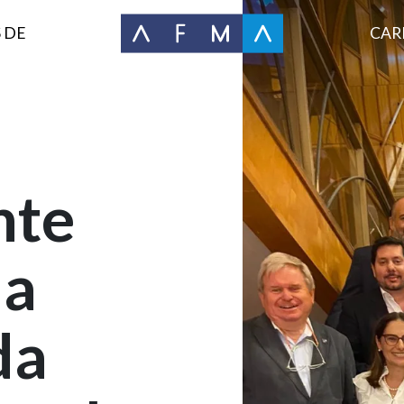
 DE
CAR
nte
ia
da