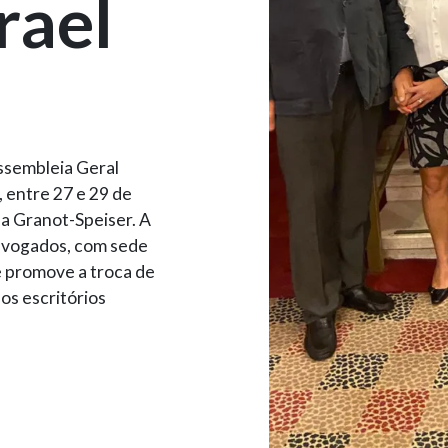
rael
ssembleia Geral
, entre 27 e 29 de
da Granot-Speiser. A
advogados, com sede
e promove a troca de
os escritórios