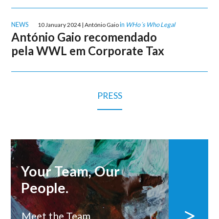
NEWS
in
WHo´s Who Legal
10 January 2024 | António Gaio
António Gaio recomendado
pela WWL em Corporate Tax
PRESS
Your Team, Our
People.
Meet the Team