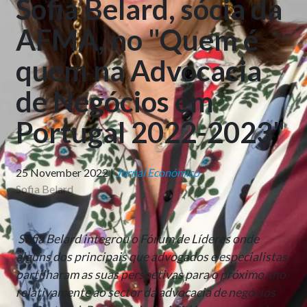
Sofia Belard, sócia da
AFMA, no "Quem é
quem na Advocacia
de Negócios em
Portugal 2022-2023"
25 November 2022 |
Jornal Económico
Sofia Belard
Sofia Belard integrou o Fórum de Líderes onde
alguns dos principais que advogados e especialistas
partilharam as suas perspetivas para o próximo ano
relativamente ao sector da advocacia de negócios