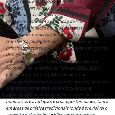
em Portugal. Para a sócia da AFMA, o mercado da
advocacia português está muito condicionado pela
instabilidade económica e a guerra na Ucrânia ao
nível do investimento e redução de M&A. "
A
evolução da inflação e subida das taxas de juro, a par
da crescente preocupação com ESG e a
transformação digital são, na nossa opinião, os
principais factores que vão condicionar a advocacia
de negócios em 2023".
S
ofia Belard refere ainda no
"Quem é quem na
Advocacia de negócios em Portugal 2022-2023 ",
publicado pelo do Jornal Económico, que
"a
capacidade de adaptação a esta nova realidade é a
chave para ultrapassar os obstáculos que se
antecipam (designadamente maior pressão sobre
honorários e a inflação) e criar oportunidades, tanto
em áreas de prática tradicionais (onde é previsível o
aumento de trabalho jurídico em contencioso,