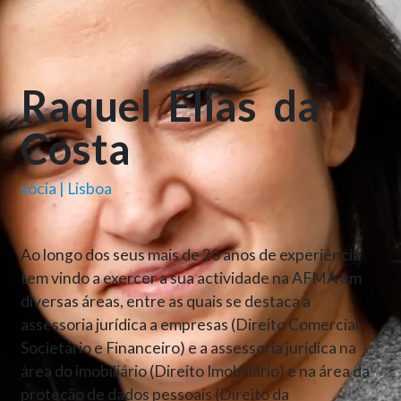
Raquel
Elias
da
Costa
sócia | Lisboa
Ao longo dos seus mais de 20 anos de experiência
tem vindo a exercer a sua actividade na AFMA em
diversas áreas, entre as quais se destaca a
assessoria jurídica a empresas (Direito Comercial,
Societário e Financeiro) e a assessoria jurídica na
área do imobiliário (Direito Imobiliário) e na área da
proteção de dados pessoais (Direito da