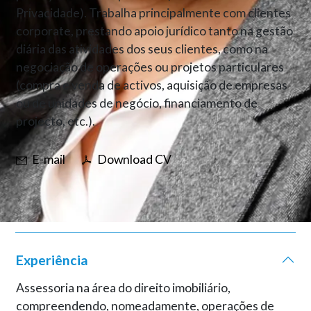
Privacidade). Trabalha principalmente com clientes
corporate, prestando apoio jurídico tanto na gestão
diária das atividades dos seus clientes, como na
negociação de operações ou projetos particulares
(compra e venda de activos, aquisição de empresas
ou de unidades de negócio, financiamento de
projecto, etc.).
E-mail
Download CV
Experiência
Assessoria na área do direito imobiliário,
compreendendo, nomeadamente, operações de